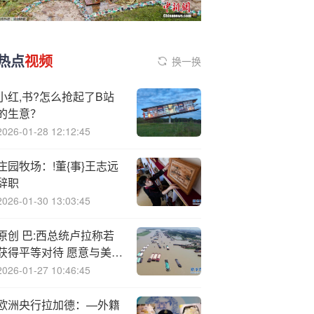
热点
视频
换一换
小红,书?怎么抢起了B站
的生意？
2026-01-28 12:12:45
庄园牧场：!董{事}王志远
辞职
2026-01-30 13:03:45
原创 巴:西总统卢拉称若
获得平等对待 愿意与美国
进行贸易谈判
2026-01-27 10:46:45
欧洲央行拉加德：—外籍