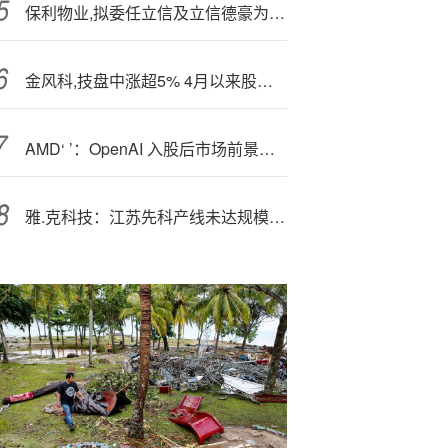
保利物业,拟委任立信及立信德豪为新任境内及境外核数师
金风科,技盘中涨超5% 4月以来股价累计涨幅逾1.2倍
AMD‘ ’：OpenAI 入股后市场前景如何？
雅.克科技：江苏先科产线未达规模化生产效应致毛利率下滑