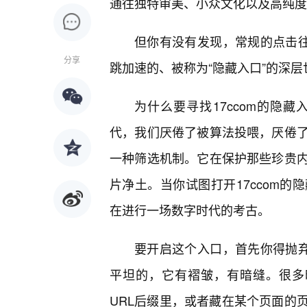
通往独特审美、小众文化以及高纯度
但你有没有发现，常规的点击往
分享
跳加速的、被称为“隐藏入口”的深
为什么要寻找17ccom的隐
代，我们厌倦了被算法投喂，厌倦
一种筛选机制。它在保护那些珍贵
片净土。当你试图打开17ccom
在进行一场数字时代的考古。
要开启这个入口，首先你得抛弃
平坦的，它有褶皱，有暗缝。很多时
URL后缀里，或者藏在某个页面的