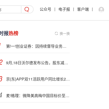
公众号
电子报
客户端
时报
热榜
换一换
第!一!创业证券：因持续督导业务未尽责，其子公司被证监会立案
9月,18日沃尔德发布公告，股东减持1.66万股
京{东}APP双11活跃用户同比增长24.7%
麦!格理：微降美高梅中国目标价至22.1港元