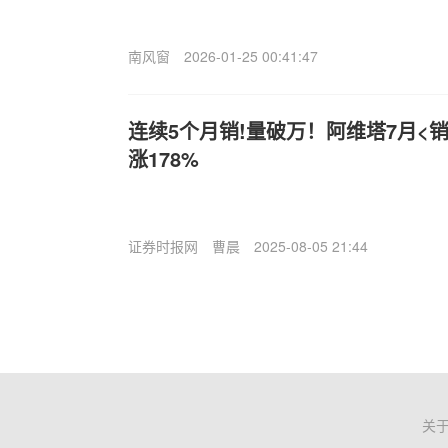
南风窗
2026-01-25 00:41:47
连续5个月销!量破万！阿维塔7月<销>
涨178%
证券时报网
曹晨
2025-08-05 21:44
关