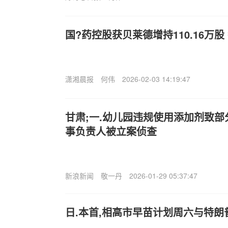
国?药控股获贝莱德增持110.16万股 
潇湘晨报
何伟
2026-02-03 14:19:47
甘肃;一.幼儿园违规使用添加剂致
事负责人被立案侦查
新浪新闻
敬一丹
2026-01-29 05:37:47
日.本首,相高市早苗计划周六与特朗