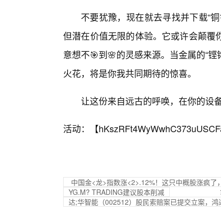
不要犹豫，现在就去寻找并下载“铜
但潜在价值无限的体验。它或许会颠覆
意想不🎯到🌸的灵感来源。当金属的“
火花，将是你我共同期待的惊喜。
让这份来自远古的呼唤，在你的设
活动：【
hKszRFt4WyWwhC373uUSCF
中国金<龙>指数涨<2>.12%！这只中概股涨
YG.M? TRADING建议股本削减
达;华智能（002512）股民索赔案已提交立案，鸿