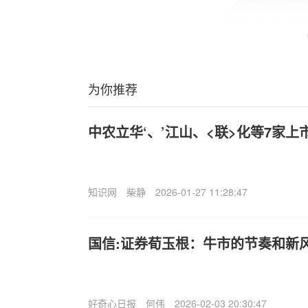
为你推荐
中农立华‘、’江山、<联>化等7家上
知识网
柴静
2026-01-27 11:28:47
国信:证券荀玉根：牛市的节奏和新
好奇心日报
何伟
2026-02-03 20:30:47