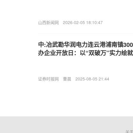
山西新闻网
2026-02-05 18:10:47
中:冶武勘华润电力连云港浦南镇30
办企业开放日：以“双破万”实力绘
证券时报网
曹晨
2025-08-05 21:44
关