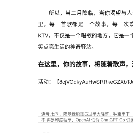
所以，当二月降临，当你渴望与人
里，每一首歌都是一个故事，每一次
KTV，不仅是一个唱歌的地方，它是一
笑点亮生活的神奇驿站。
在这里，你的故事，将随着歌声，
活动：【
8cjVGdkyAuHwSRRkeCZXbTJ
连亏,七季，隆基绿能裁员过半大降薪，钟宝申下
不,再是印度独享：OpenAI 低价 ChatGPT Go