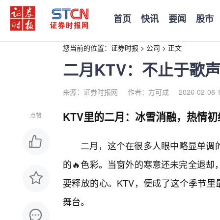
首页
快讯
要闻
股市
您当前的位置：
证券时报
>
公司
>
正文
二月KTV：不止于歌
来源：证券时报网
作者：方可成
2026-02-08 
KTV里的二月：冰雪消融，热情初
点赞
二月，这个在很多人眼中略显单调的
的🔥色彩。当窗外的寒意还未完全退却
要释放的心。KTV，便成了这个季节里
舞台。