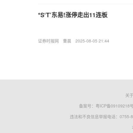
*S‘T’东易!涨停走出11连板
证券时报网
曹晨
2025-08-05 21:44
关
备案号：
粤ICP备09109218
违法和不良信息举报电话：0755-83