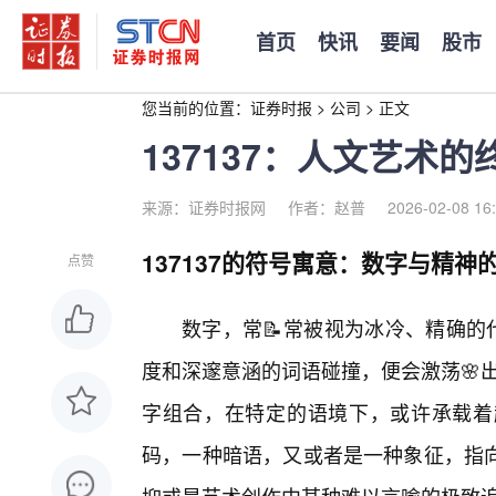
首页
快讯
要闻
股市
您当前的位置：
证券时报
>
公司
>
正文
137137：人文艺术
来源：证券时报网
作者：赵普
2026-02-08 16
137137的符号寓意：数字与精神的
点赞
数字，常📝常被视为冰冷、精确的
度和深邃意涵的词语碰撞，便会激荡🌸出
字组合，在特定的语境下，或许承载着
码，一种暗语，又或者是一种象征，指