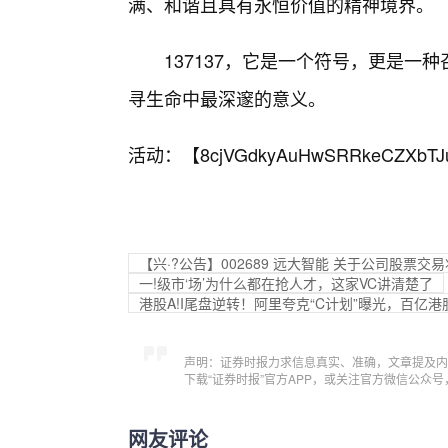
满、和谐且具有永恒价值的精神境界。
137137，它是一个符号，更是
寻生命中最深邃的意义。
活动：【
8cjVGdkyAuHwSRRkeCZXbTJ
【兴·?公告】002689 远大智能 关于公司股
一!级市‘场’为什么都在抢人才，这家VC讲清楚了
港股A!I尾盘逆转！阿里夸克“C计划”曝光，百亿港
声明：证券时报力求信息真实、准确，文章提及内
下载“证券时报”官方APP，或关注官方微信公众
网友评论